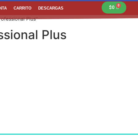
$
0
NTA
CARRITO
DESCARGAS
ofessional Plus”
ssional Plus